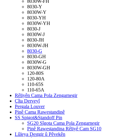
8030W-FH
8030-Y
8030W-Y
8030-YH
8030W-YH
8030-J
8030W-J
8030-JH
8030W-JH
8030-G
8030-GH
8030W-G
8030W-GH
120-80S
120-80A
110-65S
110-65A
Rêliyên Cama Pola Zengarnegir
Çîta Derveyî
Pergala Louver
Pinê Cama Rawestandinê
SS Spigot&Standoff Pin
SG20 Sîgota Cama Pola Zengarnegir
Pinê Rawestandina Rêliyê Cam SG10
Lûleya Destgir û Pêvekên