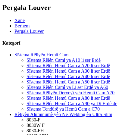
Pergala Louver
Xane
Berhem
Pergala Louver
Kategorî
Sîstema Rêliyên Hemû Cam
Sîstema Rêlên Camî ya A10 li ser Erdê
Sîstema Rêlên Hemû Cam a A20 li ser Erdê
Sîstema Rêlên Hemû Cam a A30 li ser Erdê
Sîstema Rêlên Hemû Cam a A40 li ser Erdê
Sîstema Rêlên Hemû Cam a A50 li ser Erdê
Sîstema Rêlên Camî ya Li ser Erdê ya A60
Sîstema Rêliyên Derveyî yên Hemû Cam A70
Sîstema Rêlên Hemû Cam a A80 li ser Erdê
Sîstema Rêlên Hemû Cam a A90 ya Di Erdê de
Sîstema Tendûrê ya Hemû Cam a C70
Rêliyên Aluminumê yên Ne-Welding ên Ultra-Slim
8030-F
8030W-F
8030-FH