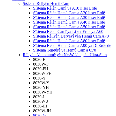
Sîstema Rêliyên Hemû Cam
Sîstema Rêlên Camî ya A10 li ser Erdê
Sîstema Rêlên Hemû Cam a A20 li ser Erdê
Sîstema Rêlên Hemû Cam a A30 li ser Erdê
Sîstema Rêlên Hemû Cam a A40 li ser Erdê
Sîstema Rêlên Hemû Cam a A50 li ser Erdê
Sîstema Rêlên Camî ya Li ser Erdê ya A60
Sîstema Rêliyên Derveyî yên Hemû Cam A70
Sîstema Rêlên Hemû Cam a A80 li ser Erdê
Sîstema Rêlên Hemû Cam a A90 ya Di Erdê de
Sîstema Tendûrê ya Hemû Cam a C70
Rêliyên Aluminumê yên Ne-Welding ên Ultra-Slim
8030-F
8030W-F
8030-FH
8030W-FH
8030-Y
8030W-Y
8030-YH
8030W-YH
8030-J
8030W-J
8030-JH
8030W-JH
8030-G