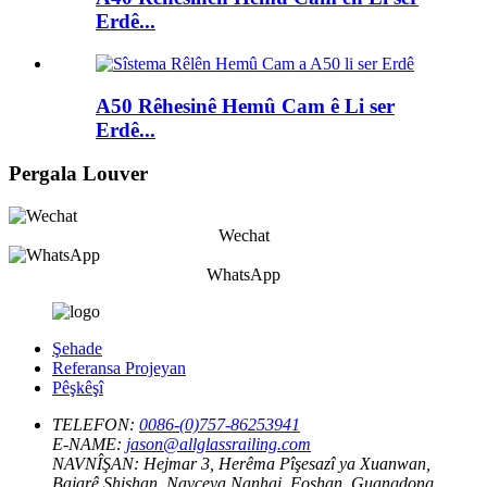
Erdê...
A50 Rêhesinê Hemû Cam ê Li ser
Erdê...
Pergala Louver
Wechat
WhatsApp
Şehade
Referansa Projeyan
Pêşkêşî
TELEFON:
0086-(0)757-86253941
E-NAME:
jason@allglassrailing.com
NAVNÎŞAN:
Hejmar 3, Herêma Pîşesazî ya Xuanwan,
Bajarê Shishan, Navçeya Nanhai, Foshan, Guangdong,