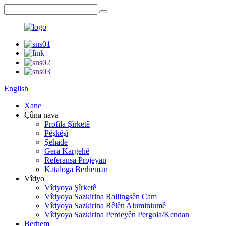
English
Xane
Çûna nava
Profîla Şîrketê
Pêşkêşî
Şehade
Gera Kargehê
Referansa Projeyan
Kataloga Berheman
Vîdyo
Vîdyoya Şîrketê
Vîdyoya Sazkirina Railingsên Cam
Vîdyoya Sazkirina Rêlên Aluminiumê
Vîdyoya Sazkirina Perdeyên Pergola/Kendan
Berhem