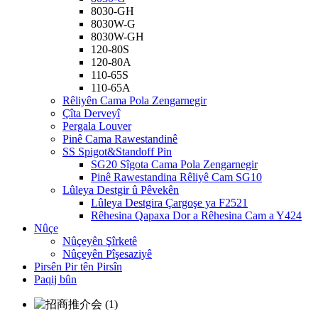
8030-GH
8030W-G
8030W-GH
120-80S
120-80A
110-65S
110-65A
Rêliyên Cama Pola Zengarnegir
Çîta Derveyî
Pergala Louver
Pinê Cama Rawestandinê
SS Spigot&Standoff Pin
SG20 Sîgota Cama Pola Zengarnegir
Pinê Rawestandina Rêliyê Cam SG10
Lûleya Destgir û Pêvekên
Lûleya Destgira Çargoşe ya F2521
Rêhesina Qapaxa Dor a Rêhesina Cam a Y424
Nûçe
Nûçeyên Şîrketê
Nûçeyên Pîşesaziyê
Pirsên Pir tên Pirsîn
Paqij bûn