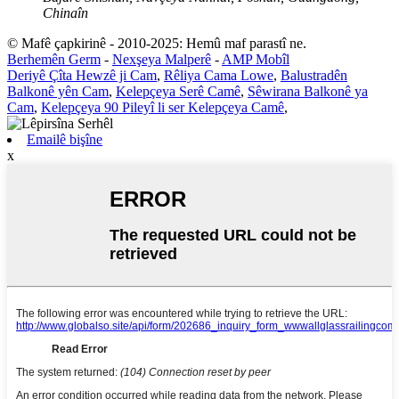
Chinaîn
© Mafê çapkirinê - 2010-2025: Hemû maf parastî ne.
Berhemên Germ
-
Nexşeya Malperê
-
AMP Mobîl
Deriyê Çîta Hewzê ji Cam
,
Rêliya Cama Lowe
,
Balustradên
Balkonê yên Cam
,
Kelepçeya Serê Camê
,
Sêwirana Balkonê ya
Cam
,
Kelepçeya 90 Pileyî li ser Kelepçeya Camê
,
Emailê bişîne
x